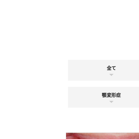
全て
顎変形症