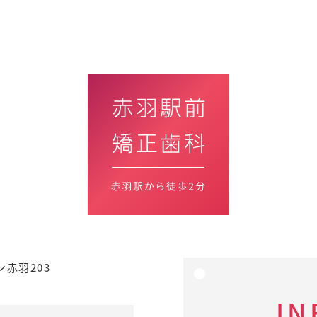
ン赤羽203
IN