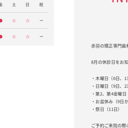
金
土
日
祝
●
☆
☆
ー
●
☆
☆
ー
赤羽の矯正専門歯
8月の休診日をお
・木曜日（6日、13
・日曜日（9日、2
・第2、第4金曜日
・お盆休み（9日か
・祭日（11日）
ご予約ご来院の際