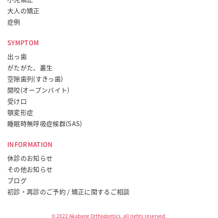
大人の矯正
症例
SYMPTOM
出っ歯
がたがた、叢生
空隙歯列(すきっ歯)
開咬(オープンバイト)
受け口
顎変形症
睡眠時無呼吸症候群(SAS)
INFORMATION
休診のお知らせ
その他お知らせ
ブログ
初診・再診のご予約 / 矯正に関するご相談
© 2022 Akabane Orthodontics. all rights reserved.