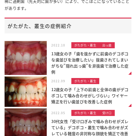
稀に過剰歯（先天的に歯が多い）により、でこぼこになっていること
があります。
がたがた、叢生の症例紹介
2022.10
がたがた・叢生
出っ歯
13歳女の子「歯を抜かずに前歯のデコボコ
な歯並びを治療したい」抜歯されてしまい
がちな”隠れ出っ歯”を非抜歯で治療した症
例
2022.09
がたがた・叢生
12歳女の子「上下の前歯と全体の歯がデコ
ボコして噛み合わせがしづらい」ワイヤー
矯正を行い歯並びを改善した症例
2022.05
がたがた・叢生
受け口
30代女性「受け口ぎみで噛み合わせがズレ
ている」デコボコ・叢生で噛み合わせがズ
レている軽度の非対称な顔貌を矯正で改善