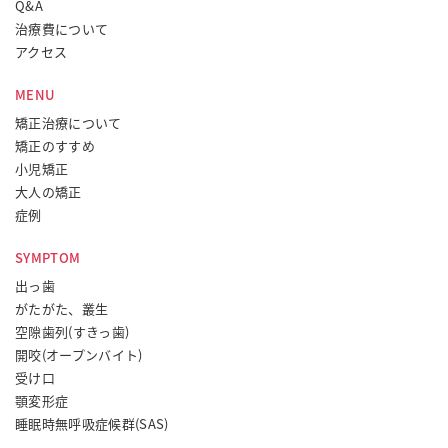
Q&A
治療費について
アクセス
MENU
矯正治療について
矯正のすすめ
小児矯正
大人の矯正
症例
SYMPTOM
出っ歯
がたがた、叢生
空隙歯列(すきっ歯)
開咬(オープンバイト)
受け口
顎変形症
睡眠時無呼吸症候群(SAS)