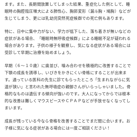
ます。また、長期間放置してしまった結果、重症化した例として、睡
眠時の胸腔陰圧増大による肺性心、胸郭変形（漏斗胸・鳩胸）などが
生じてしまう、更には乳幼児突然死症候群での死亡例もあります。
特に、日中に集中力がない、学力が低下した、落ち着きが無いなどの
症状がある場合、「睡眠時無呼吸症候群」による睡眠不足が疑われる
場合があります。子供の様子を観察し、気になる症状がある場合には
受診して早期に治療を始めましょう。
早期（６～１０歳）に歯並び、噛み合わせを積極的に改善することで
下顎の成長を誘導し、いびきをかきにくい骨格にすることが出来ま
す。通っている医科の先生に診てもらったところ「生まれながらに気
道が狭い」と言われた無呼吸症の親御さんがいらっしゃいました。骨
格的なものは遺伝する傾向が強いのです。大人になってからでは根本
的な改善は難しくマウスピースやＣＰＡＰなどが手放せなくなってし
まいます。
成長が残っている今なら骨格を改善することでまだ間に合います。お
子様に気になる症状がある場合には一度ご相談ください！