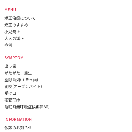
MENU
矯正治療について
矯正のすすめ
小児矯正
大人の矯正
症例
SYMPTOM
出っ歯
がたがた、叢生
空隙歯列(すきっ歯)
開咬(オープンバイト)
受け口
顎変形症
睡眠時無呼吸症候群(SAS)
INFORMATION
休診のお知らせ